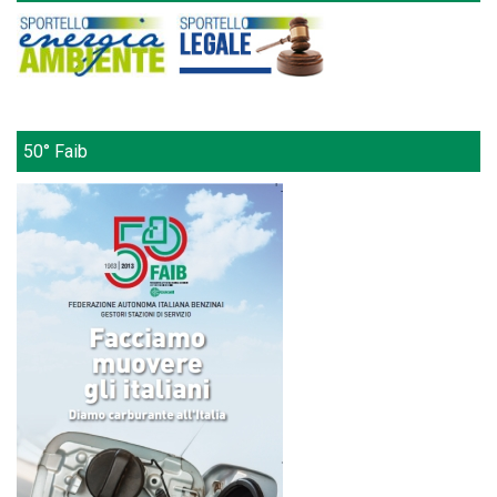
50° Faib