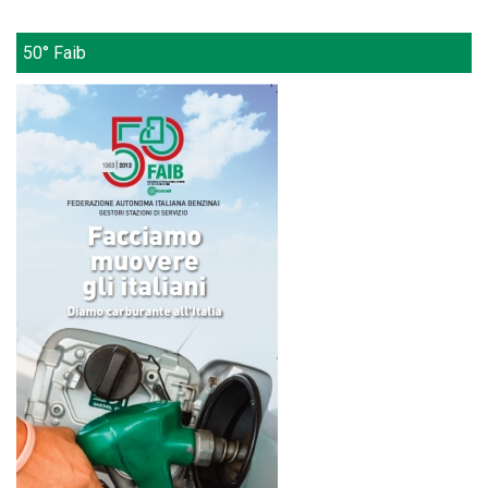
50° Faib