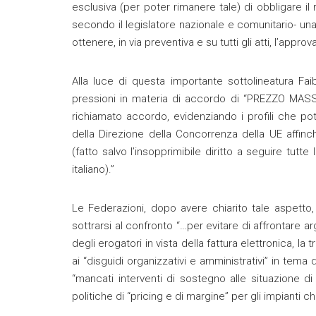
esclusiva (per poter rimanere tale) di obbligare i
secondo il legislatore nazionale e comunitario- u
ottenere, in via preventiva e su tutti gli atti, l’app
Alla luce di questa importante sottolineatura Fai
pressioni in materia di accordo di “PREZZO MASSI
richiamato accordo, evidenziando i profili che po
della Direzione della Concorrenza della UE affinc
(fatto salvo l’insopprimibile diritto a seguire tutte
italiano).”
Le Federazioni, dopo avere chiarito tale aspetto,
sottrarsi al confronto “…per evitare di affrontare
degli erogatori in vista della fattura elettronica, la 
ai “disguidi organizzativi e amministrativi” in tema
“mancati interventi di sostegno alle situazione di 
politiche di “pricing e di margine” per gli impianti 