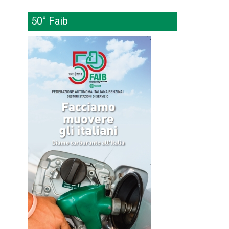
50° Faib