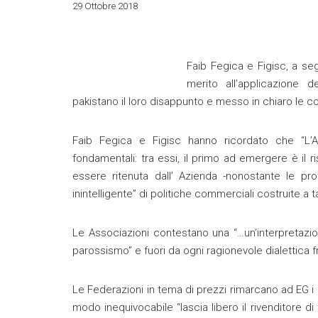
29 Ottobre 2018
Faib Fegica e Figisc, a seg
merito all’applicazione d
pakistano il loro disappunto e messo in chiaro le c
Faib Fegica e Figisc hanno ricordato che “L’A
fondamentali: tra essi, il primo ad emergere è il r
essere ritenuta dall’ Azienda -nonostante le pro
inintelligente” di politiche commerciali costruite a t
Le Associazioni contestano una “…un’interpretazione
parossismo” e fuori da ogni ragionevole dialettica fra
Le Federazioni in tema di prezzi rimarcano ad EG i c
modo inequivocabile “lascia libero il rivenditore di 