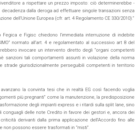
l rivenditore a rispettare un prezzo imposto: ciò determinerebbe -
na decadenza dalla deroga ad effettuare singole transazioni senza
rovazione dell’Unione Europea (cfr. art. 4 Regolamento CE 330/2010).”
b Fegica e Figisc chiedono l’immediata interruzione di indebite
MO” normato all’art. 4 e regolamentato al successivo art 8 del
trebbero invocare un intervento diretto degli “organi competenti
hè sanzioni tali comportamenti assunti in violazione della norma
 le strade giurisdizionalmente perseguibili competenti in territorio
 avanzano la convinta tesi che in realtà EG così facendo voglia
 argomenti più pregnanti” come la manutenzione, la predisposizione
trasformazione degli impianti express e i ritardi sulla split lane, sino
 di conguagli delle note Credito in favore dei gestori e, ancora dei
criticità derivanti dalla prima applicazione dell’Accordo fino alle
che non possono essere trasformati in “misti”.