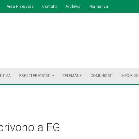
Area Riservata
Contatti
Archivio
Normativa
BUTIVA
PREZZI PRATICATI
TELEMATIX
COMUNICATI
INFO E D
scrivono a EG