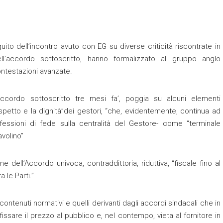
uito dell’incontro avuto con EG su diverse criticità riscontrate in
ell’accordo sottoscritto, hanno formalizzato al gruppo anglo
ontestazioni avanzate.
ccordo sottoscritto tre mesi fa’, poggia su alcuni elementi
ispetto e la dignità”dei gestori, “che, evidentemente, continua ad
fessioni di fede sulla centralità del Gestore- come “terminale
avolino”
 dell’Accordo univoca, contraddittoria, riduttiva, “fiscale fino al
 le Parti.”
ontenuti normativi e quelli derivanti dagli accordi sindacali che in
fissare il prezzo al pubblico e, nel contempo, vieta al fornitore in