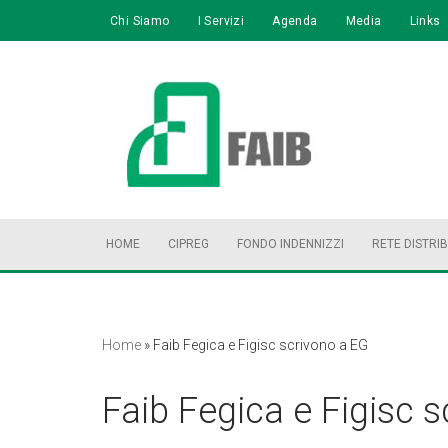
Chi Siamo
I Servizi
Agenda
Media
Links
Vai
al
contenuto
HOME
CIPREG
FONDO INDENNIZZI
RETE DISTRI
Home
»
Faib Fegica e Figisc scrivono a EG
Faib Fegica e Figisc 