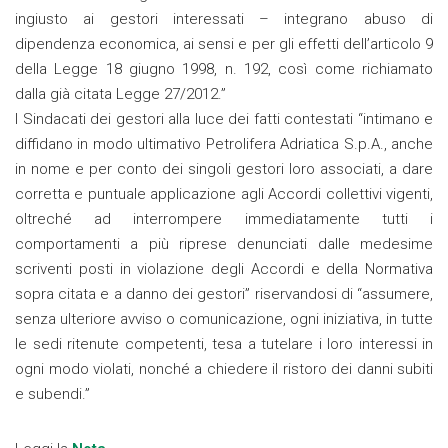
ingiusto ai gestori interessati – integrano abuso di
dipendenza economica, ai sensi e per gli effetti dell’articolo 9
della Legge 18 giugno 1998, n. 192, così come richiamato
dalla già citata Legge 27/2012.”
I Sindacati dei gestori alla luce dei fatti contestati “intimano e
diffidano in modo ultimativo Petrolifera Adriatica S.p.A., anche
in nome e per conto dei singoli gestori loro associati, a dare
corretta e puntuale applicazione agli Accordi collettivi vigenti,
oltreché ad interrompere immediatamente tutti i
comportamenti a più riprese denunciati dalle medesime
scriventi posti in violazione degli Accordi e della Normativa
sopra citata e a danno dei gestori” riservandosi di “assumere,
senza ulteriore avviso o comunicazione, ogni iniziativa, in tutte
le sedi ritenute competenti, tesa a tutelare i loro interessi in
ogni modo violati, nonché a chiedere il ristoro dei danni subiti
e subendi.”