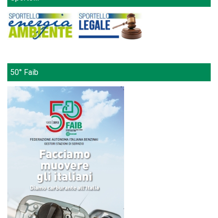
50° Faib