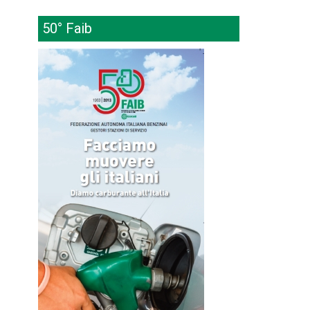
50° Faib