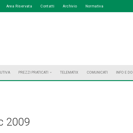
Area Riservata
Contatti
Archivio
Normativa
BUTIVA
PREZZI PRATICATI
TELEMATIX
COMUNICATI
INFO E D
c 2009