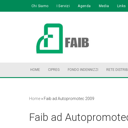
Chi Siamo
I Servizi
Agenda
Media
Links
Vai
al
contenuto
HOME
CIPREG
FONDO INDENNIZZI
RETE DISTRI
Home
»
Faib ad Autopromotec 2009
Faib ad Autopromote