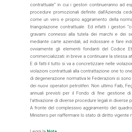
contrattuale” in cui i gestori continueranno ad e
procedure promozionali definite dall’Azienda ced
come un vero e proprio aggiramento della normati
triangolazione contrattuale. Ed infatti i gestori “
gravami connessi alla tutela dei marchi e dei s
mediante carte aziendali, ad indossare e fare indo
ovviamente gli elementi fondanti del Codice Etic
commercializzati: in breve a continuare la stessa a
E di fatti il tutto si va a concretizzare nelle viola
violazioni contrattuali alla contrattazione one to o
di degenerazione normativa le Federazioni si sono gi
dei nuovi operatori petroliferi. Non ultimo Faib, F
annuali previsti per il Fondo di fine gestione d
l’attivazione di diverse procedure legali in diverse par
A fronte del complessivo aggiramento del quadro 
Ministero per riaffermare lo stato di diritto vigente
Leggi la
Nota