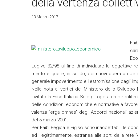
della vertenza collett
13 Marzo 2017
Fai
car
Eco
Leg.vo 32/98 al fine di individuare le oggettive r
merito e quelle, in solido, dei nuovi operatori pe
generale impoverimento e l’estromissione dagli imp
Nella nota ai vertici del Ministero dello Svilupp
invitato la Esso Italiana Srl e gli operatori petroli
delle condizioni economiche e normative a favore 
valenza “erga omnes” degli Accordi nazionali aziendal
del 5 marzo 2001.
Per Faib, Fegica e Figisc sono inaccettabili le condi
ed illegittimamente, estranea alle sorti della rete