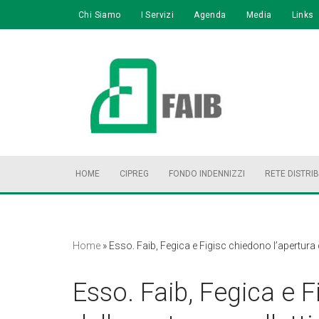
Chi Siamo
I Servizi
Agenda
Media
Links
Vai
al
contenuto
HOME
CIPREG
FONDO INDENNIZZI
RETE DISTRI
Home
»
Esso. Faib, Fegica e Figisc chiedono l’apertura d
Esso. Faib, Fegica e F