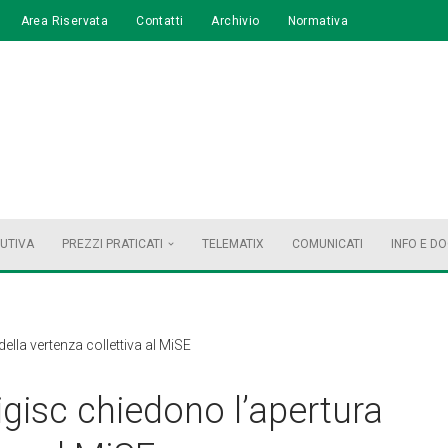
Area Riservata
Contatti
Archivio
Normativa
BUTIVA
PREZZI PRATICATI
TELEMATIX
COMUNICATI
INFO E D
ella vertenza collettiva al MiSE
igisc chiedono l’apertura