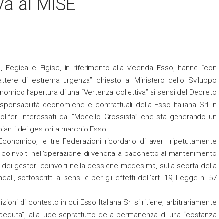
iva al MiSE
b, Fegica e Figisc, in riferimento alla vicenda Esso, hanno “con
attere di estrema urgenza” chiesto al Ministero dello Sviluppo
nomico l’apertura di una “Vertenza collettiva” ai sensi del Decreto
esponsabilità economiche e contrattuali della Esso Italiana Srl in
troliferi interessati dal “Modello Grossista” che sta generando un
ianti dei gestori a marchio Esso.
o Economico, le tre Federazioni ricordano di aver ripetutamente
feri coinvolti nell’operazione di vendita a pacchetto al mantenimento
dei gestori coinvolti nella cessione medesima, sulla scorta della
i, sottoscritti ai sensi e per gli effetti dell’art. 19, Legge n. 57
zioni di contesto in cui Esso Italiana Srl si ritiene, arbitrariamente
 “ceduta”, alla luce soprattutto della permanenza di una “costanza