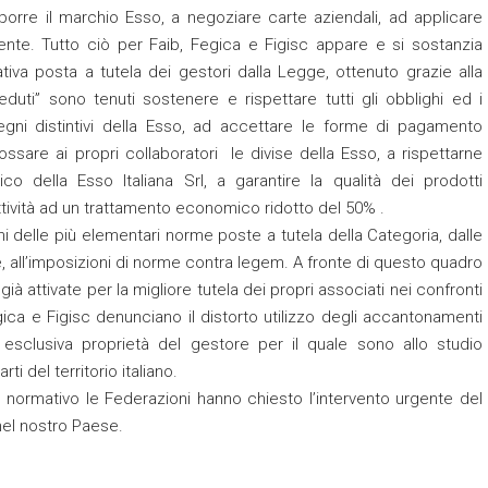
sporre il marchio Esso, a negoziare carte aziendali, ad applicare
ente. Tutto ciò per Faib, Fegica e Figisc appare e si sostanzia
va posta a tutela dei gestori dalla Legge, ottenuto grazie alla
ceduti” sono tenuti sostenere e rispettare tutti gli obblighi ed i
egni distintivi della Esso, ad accettare le forme di pagamento
ssare ai propri collaboratori le divise della Esso, a rispettarne
o della Esso Italiana Srl, a garantire la qualità dei prodotti
ttività ad un trattamento economico ridotto del 50% .
zioni delle più elementari norme poste a tutela della Categoria, dalle
ne, all’imposizioni di norme contra legem. A fronte di questo quadro
à attivate per la migliore tutela dei propri associati nei confronti
egica e Figisc denunciano il distorto utilizzo degli accantonamenti
i esclusiva proprietà del gestore per il quale sono allo studio
ti del territorio italiano.
normativo le Federazioni hanno chiesto l’intervento urgente del
 nel nostro Paese.