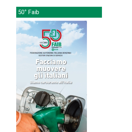
50° Faib