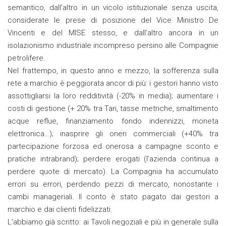
semantico, dall’altro in un vicolo istituzionale senza uscita,
considerate le prese di posizione del Vice Ministro De
Vincenti e del MISE stesso, e dall’altro ancora in un
isolazionismo industriale incompreso persino alle Compagnie
petrolifere.
Nel frattempo, in questo anno e mezzo, la sofferenza sulla
rete a marchio è peggiorata ancor di più: i gestori hanno visto
assottigliarsi la loro redditività (-20% in media); aumentare i
costi di gestione (+ 20% tra Tari, tasse metriche, smaltimento
acque reflue, finanziamento fondo indennizzi, moneta
elettronica…); inasprire gli oneri commerciali (+40% tra
partecipazione forzosa ed onerosa a campagne sconto e
pratiche intrabrand); perdere erogati (l’azienda continua a
perdere quote di mercato). La Compagnia ha accumulato
errori su errori, perdendo pezzi di mercato, nonostante i
cambi manageriali. Il conto è stato pagato dai gestori a
marchio e dai clienti fidelizzati.
L’abbiamo già scritto: ai Tavoli negoziali e più in generale sulla