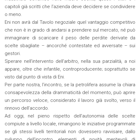
capitoli già scritti che l’azienda deve decidere se condividere
o meno.
Eni non avrà dal Tavolo negoziale quel vantaggio competitivo
che non è in grado di andarsi a prendere sul mercato, né può
immaginare di scaricare il peso delle perdite derivate da
scelte sbagliate – ancorché contestate ed avversate – sui
gestori.
Sperare nell’intervento dell’arbitro, nella sua parzialità, a noi
appare, oltre che infantile, controproducente; soprattutto se
visto dal punto di vista di Eni.
Per parte nostra, l’incontro, se la petrolifera assume la chiara
consapevolezza della drammaticità del momento, può aprire
un percorso veloce, considerato il lavoro già svolto, verso il
rinnovo dell’accordo.
Ad oggi, nel pieno rispetto dell’autonomia delle scelte
compiute a livello locale, rimangono le iniziative programmate
se gli stessi livelli territoriali non dovessero ravvisare, dallo
sviluppo dell’incontro, elementi di novità meritevoli di