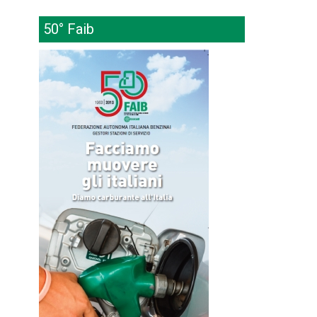
50° Faib