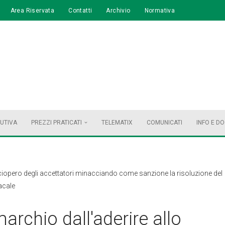
Area Riservata
Contatti
Archivio
Normativa
BUTIVA
PREZZI PRATICATI
TELEMATIX
COMUNICATI
INFO E D
o sciopero degli accettatori minacciando come sanzione la risoluzione del
acale
 marchio dall'aderire allo