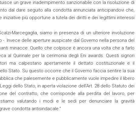
ituisce un grave inadempimento sanzionabile con la risoluzione di
anto dal dare seguito alla condotta annunciata anticipandovi che,
niziative più opportune a tutela dei diritti e dei legittimi interessi
alzi-Marcegaglia, siamo in presenza di un ulteriore involuzione
aib -. Invece delle aperture auspicate dal Governo nella persona del
santi minacce. Quello che colpisce è ancora una volta che a farlo
ca al Quirinale per la cerimonia degli Eni awards. Questi signori
tori ma calpestano apertamente il dettato costituzionale e il
dello Stato. Su questo occorre che il Governo faccia sentire la sua
pubblica che palesemente e pubblicamente vuole impedire il libero
 Leggi dello Stato, in aperta violazione dell’Art. 28 dello Statuto dei
zione del contratto, che corrisponde alla perdita del lavoro, per
b stiamo valutando i modi e le sedi per denunciare la gravità
grave condotta antisindacale.”