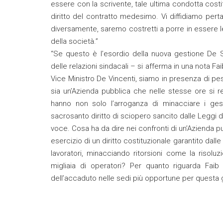
essere con la scrivente, tale ultima condotta cost
diritto del contratto medesimo. Vi diffidiamo pert
diversamente, saremo costretti a porre in essere le i
della società.”
“Se questo è l’esordio della nuova gestione De Sc
delle relazioni sindacali – si afferma in una nota F
Vice Ministro De Vincenti, siamo in presenza di pe
sia un’Azienda pubblica che nelle stesse ore si re
hanno non solo l’arroganza di minacciare i ges
sacrosanto diritto di sciopero sancito dalle Leggi 
voce. Cosa ha da dire nei confronti di un’Azienda 
esercizio di un diritto costituzionale garantito dalle
lavoratori, minacciando ritorsioni come la risolu
migliaia di operatori? Per quanto riguarda Fai
dell’accaduto nelle sedi più opportune per questa 