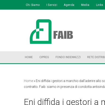
Chi Siamo
I Servizi
Agenda
Media
Links
Vai
al
contenuto
HOME
CIPREG
FONDO INDENNIZZI
RETE DISTRI
Home
»
Eni diffida i gestori a marchio dall'aderire all
contratto. Faib: siamo in presenza di condotta antisind
Eni diffida i gestori a