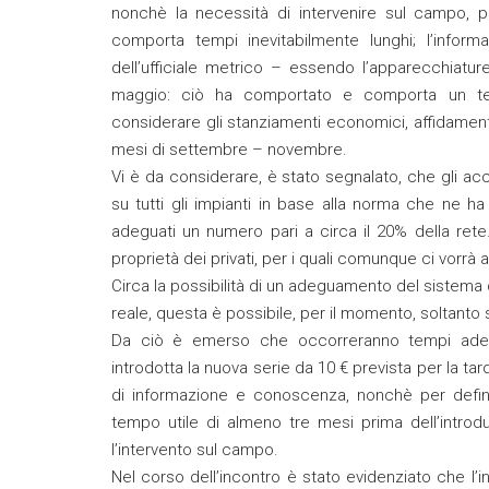
nonchè la necessità di intervenire sul campo, pe
comporta tempi inevitabilmente lunghi; l’inform
dell’ufficiale metrico – essendo l’apparecchiatur
maggio: ciò ha comportato e comporta un tem
considerare gli stanziamenti economici, affidamenti
mesi di settembre – novembre.
Vi è da considerare, è stato segnalato, che gli ac
su tutti gli impianti in base alla norma che ne h
adeguati un numero pari a circa il 20% della rete.
proprietà dei privati, per i quali comunque ci vorr
Circa la possibilità di un adeguamento del sistem
reale, questa è possibile, per il momento, soltanto 
Da ciò è emerso che occorreranno tempi adegu
introdotta la nuova serie da 10 € prevista per la t
di informazione e conoscenza, nonchè per definire
tempo utile di almeno tre mesi prima dell’introd
l’intervento sul campo.
Nel corso dell’incontro è stato evidenziato che l