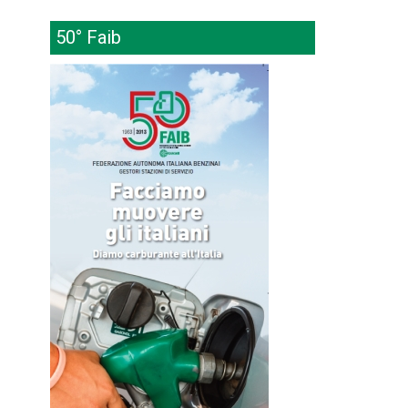
50° Faib