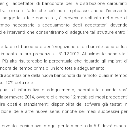
r gli accettatori di banconote per la distribuzione carburanti,
ativa circa il fatto che ciò non implicasse anche l’intervento
e soggetta a tale controllo -, è pervenuta soltanto nel mese di
po necessario all’adeguamento degli accettatori, dovendo
 e interventi, che consentiranno di adeguare tali strutture entro i
cettatori di banconote per l’erogazione di carburante sono diffusi
a imposto la loro presenza al 31.12.2012. Attualmente sono stati
 Più alta risulterebbe la percentuale che riguarda gli impianti di
à ancora del tempo prima di un loro totale adeguamento.
a di accettazione della nuova banconota da remoto, quasi in tempo
sul 10% della rete.
ati di informativa e adeguamento, soprattutto quando sarà
arda primavera 2014, ovvero di almeno 12 mesi: sei mesi precedenti
 costi e stanziamenti; disponibilità dei sofware già testati in
uzione delle altre nuove serie; nonchè sei mesi successivi per
’intervento tecnico svolto oggi per la moneta da 5 € dovrà essere