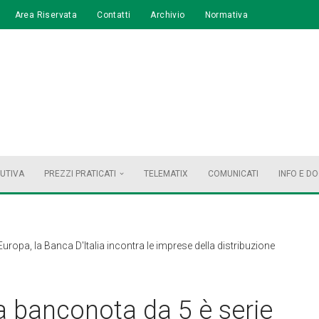
Area Riservata
Contatti
Archivio
Normativa
BUTIVA
PREZZI PRATICATI
TELEMATIX
COMUNICATI
INFO E D
ropa, la Banca D'Italia incontra le imprese della distribuzione
a banconota da 5 è serie