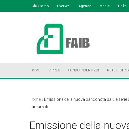
Chi Siamo
I Servizi
Agenda
Media
Links
Vai
al
contenuto
HOME
CIPREG
FONDO INDENNIZZI
RETE DISTRI
Home
»
Emissione della nuova banconota da 5 è serie Eu
carburanti
Emissione della nuov