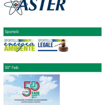
Sportelli
50° Faib