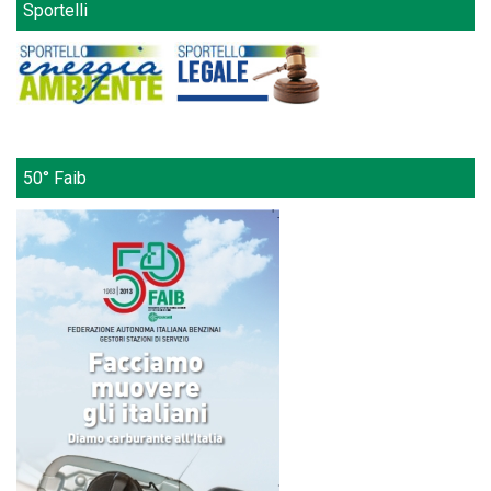
Sportelli
50° Faib