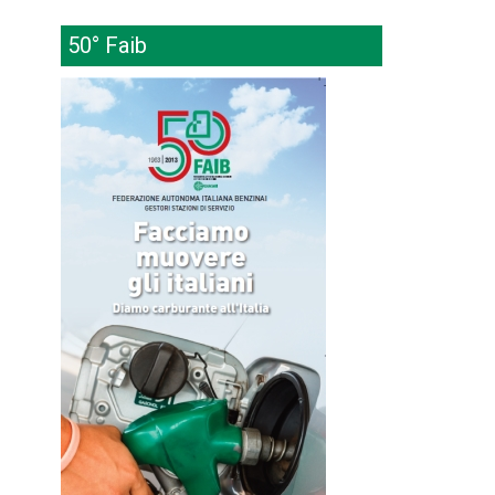
50° Faib