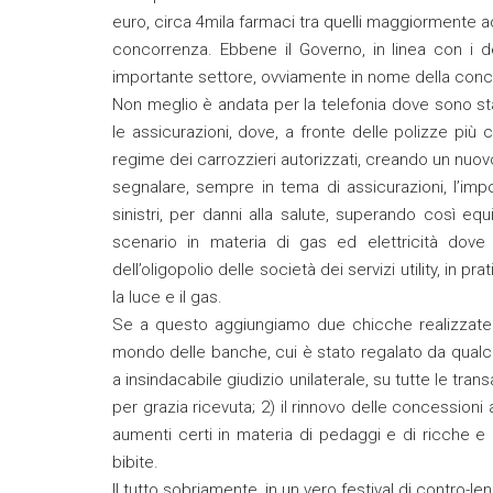
euro, circa 4mila farmaci tra quelli maggiormente 
concorrenza. Ebbene il Governo, in linea con i d
importante settore, ovviamente in nome della conco
Non meglio è andata per la telefonia dove sono stat
le assicurazioni, dove, a fronte delle polizze più 
regime dei carrozzieri autorizzati, creando un nuov
segnalare, sempre in tema di assicurazioni, l’impo
sinistri, per danni alla salute, superando così equ
scenario in materia di gas ed elettricità dove
dell’oligopolio delle società dei servizi utility, in pr
la luce e il gas.
Se a questo aggiungiamo due chicche realizzate di
mondo delle banche, cui è stato regalato da qualc
a insindacabile giudizio unilaterale, su tutte le t
per grazia ricevuta; 2) il rinnovo delle concessioni 
aumenti certi in materia di pedaggi e di ricche e i
bibite.
Il tutto sobriamente, in un vero festival di contro-lenz