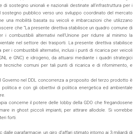
di sostegno unionali e nazionali destinate all’infrastruttura per i
re il sostegno pubblico verso uno sviluppo coordinato del mercato
one una mobilità basata su veicoli e imbarcazioni che utilizzano
noscere che “La presente direttiva stabilisce un quadro comune di
er i combustibili alternativi nell’Unione per ridurre al minimo la
entale nel settore dei trasporti. La presente direttiva stabilisce
 per i combustibili alternativi, inclusi i punti di ricarica per veicoli
e (GNL e GNC) e idrogeno, da attuarsi mediante i quadri strategici
e tecniche comuni per tali punti di ricarica e di rifornimento, e
 dal Governo nel DDL concorrenza a proposito del terzo prodotto è
olitica e con gli obiettivi di politica energetica ed ambientale
re.
pia concerne il potere delle lobby della GDO che fregandosene
mare in ghost piccoli impianti, per attirare allodole. Si vorrebbe
eri forti.
 dalle parafarmacie, un giro d’affari stimato intorno ai 3 miliardi di