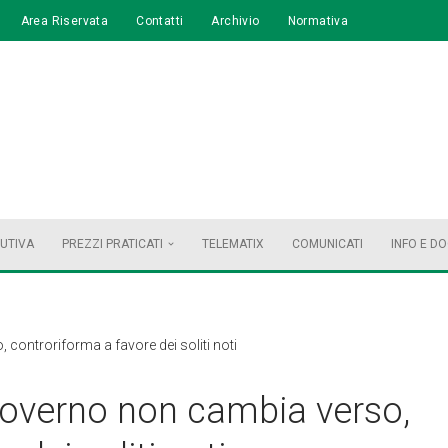
Area Riservata
Contatti
Archivio
Normativa
BUTIVA
PREZZI PRATICATI
TELEMATIX
COMUNICATI
INFO E D
controriforma a favore dei soliti noti
Governo non cambia verso,