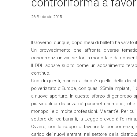
controriforma a favore
26 Febbraio 2015
Il Governo, dunque, dopo mesi di balletti ha varato
Un provvedimento che affronta diverse tematiche
concorrenza in vari settori in modo tale da consent
Il DDL appare subito come un accanimento terapeuti
continuo.
Uno di questi, manco a dirlo è quello della distr
polverizzato d’Europa, con quasi 25mila impianti, 
a nuove aperture. In questo sforzo di generoso sp
più vincoli di distanza né parametri numerici, ch
monopoli e di molte professioni. Ma tant’è. Per cui 
settore dei carburanti, la Legge prevedrà l’eliminaz
Ovvero, con lo scopo di favorire la concorrenza, s
carico dei nuovi entranti nel settore della distrib