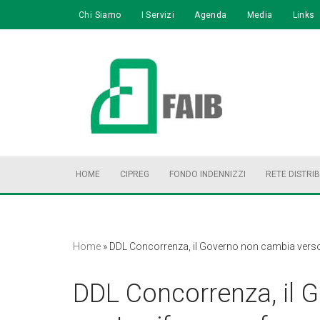
Chi Siamo
I Servizi
Agenda
Media
Links
Vai
al
contenuto
HOME
CIPREG
FONDO INDENNIZZI
RETE DISTRI
Home
»
DDL Concorrenza, il Governo non cambia verso, 
DDL Concorrenza, il 