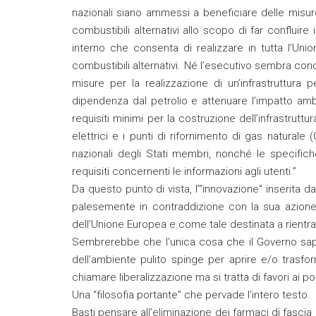
nazionali siano ammessi a beneficiare delle misure 
combustibili alternativi allo scopo di far conflui
interno che consenta di realizzare in tutta l’Uni
combustibili alternativi. Né l’esecutivo sembra co
misure per la realizzazione di un’infrastruttura p
dipendenza dal petrolio e attenuare l’impatto ambi
requisiti minimi per la costruzione dell’infrastruttura
elettrici e i punti di rifornimento di gas natural
nazionali degli Stati membri, nonché le specifich
requisiti concernenti le informazioni agli utenti.”
Da questo punto di vista, l’“innovazione” inserita
palesemente in contraddizione con la sua azione p
dell’Unione Europea e come tale destinata a rientra
Sembrerebbe che l’unica cosa che il Governo sap
dell’ambiente pulito spinge per aprire e/o trasfor
chiamare liberalizzazione ma si tratta di favori ai pot
Una “filosofia portante” che pervade l’intero testo.
Basti pensare all’eliminazione dei farmaci di fascia c