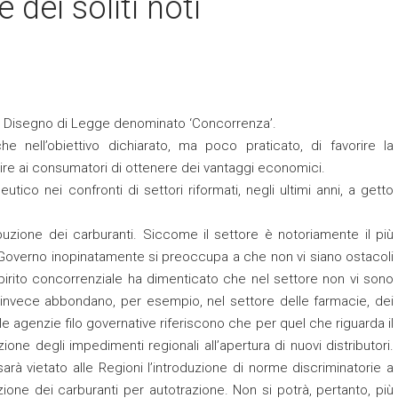
 dei soliti noti
 il Disegno di Legge denominato ‘Concorrenza’.
 nell’obiettivo dichiarato, ma poco praticato, di favorire la
ire ai consumatori di ottenere dei vantaggi economici.
co nei confronti di settori riformati, negli ultimi anni, a getto
ibuzione dei carburanti. Siccome il settore è notoriamente il più
il Governo inopinatamente si preoccupa a che non vi siano ostacoli
irito concorrenziale ha dimenticato che nel settore non vi sono
e invece abbondano, per esempio, nel settore delle farmacie, dei
le agenzie filo governative riferiscono che per quel che riguarda il
ione degli impedimenti regionali all’apertura di nuovi distributori.
arà vietato alle Regioni l’introduzione di norme discriminatorie a
uzione dei carburanti per autotrazione. Non si potrà, pertanto, più