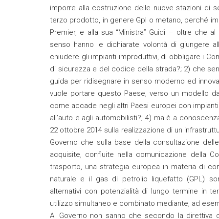
imporre alla costruzione delle nuove stazioni di s
terzo prodotto, in genere Gpl o metano, perché i
Premier, e alla sua “Ministra” Guidi – oltre che a
senso hanno le dichiarate volontà di giungere alla 
chiudere gli impianti improduttivi, di obbligare i C
di sicurezza e del codice della strada?; 2) che sens
guida per ridisegnare in senso moderno ed innovativo
vuole portare questo Paese, verso un modello da t
come accade negli altri Paesi europei con impianti di
all’auto e agli automobilisti?; 4) ma è a conoscen
22 ottobre 2014 sulla realizzazione di un infrastruttura
Governo che sulla base della consultazione delle
acquisite, confluite nella comunicazione della Co
trasporto, una strategia europea in materia di combust
naturale e il gas di petrolio liquefatto (GPL) son
alternativi con potenzialità di lungo termine in ter
utilizzo simultaneo e combinato mediante, ad esem
Al Governo non sanno che secondo la direttiva cit