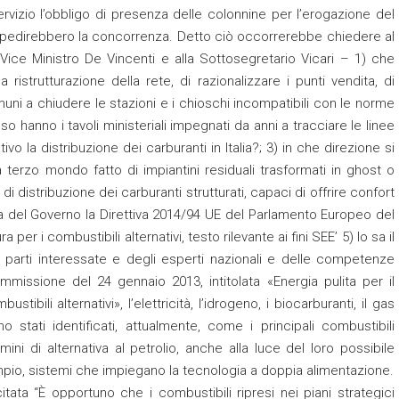
ervizio l’obbligo di presenza delle colonnine per l’erogazione del
mpedirebbero la concorrenza. Detto ciò occorrerebbe chiedere al
l Vice Ministro De Vincenti e alla Sottosegretario Vicari – 1) che
ristrutturazione della rete, di razionalizzare i punti vendita, di
omuni a chiudere le stazioni e i chioschi incompatibili con le norme
o hanno i tavoli ministeriali impegnati da anni a tracciare le linee
 la distribuzione dei carburanti in Italia?; 3) in che direzione si
erzo mondo fatto di impiantini residuali trasformati in ghost o
 distribuzione dei carburanti strutturati, capaci di offrire confort
za del Governo la Direttiva 2014/94 UE del Parlamento Europeo del
 per i combustibili alternativi, testo rilevante ai fini SEE’ 5) lo sa il
 parti interessate e degli esperti nazionali e delle competenze
mmissione del 24 gennaio 2013, intitolata «Energia pulita per il
ibili alternativi», l’elettricità, l’idrogeno, i biocarburanti, il gas
o stati identificati, attualmente, come i principali combustibili
mini di alternativa al petrolio, anche alla luce del loro possibile
pio, sistemi che impiegano la tecnologia a doppia alimentazione.
ata “È opportuno che i combustibili ripresi nei piani strategici