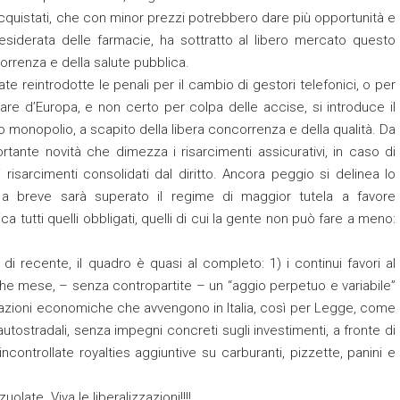
acquistati, che con minor prezzi potrebbero dare più opportunità e
esiderata delle farmacie, ha sottratto al libero mercato questo
rrenza e della salute pubblica.
e reintrodotte le penali per il cambio di gestori telefonici, o per
care d’Europa, e non certo per colpa delle accise, si introduce il
o monopolio, a scapito della libera concorrenza e della qualità. Da
rtante novità che dimezza i risarcimenti assicurativi, in caso di
i risarcimenti consolidati dal diritto. Ancora peggio si delinea lo
 a breve sarà superato il regime di maggior tutela a favore
atica tutti quelli obbligati, quelli di cui la gente non può fare a meno:
 recente, il quadro è quasi al completo: 1) i continui favori al
he mese, – senza contropartite – un “aggio perpetuo e variabile”
ransazioni economiche che avvengono in Italia, così per Legge, come
autostradali, senza impegni concreti sugli investimenti, a fronte di
ncontrollate royalties aggiuntive su carburanti, pizzette, panini e
uolate. Viva le liberalizzazioni!!!!