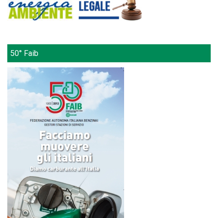
50° Faib