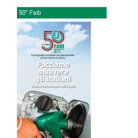
50° Faib