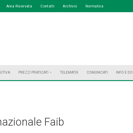
Area Riservata
Contatti
Archivio
Normativa
BUTIVA
PREZZI PRATICATI
TELEMATIX
COMUNICATI
INFO E D
nazionale Faib