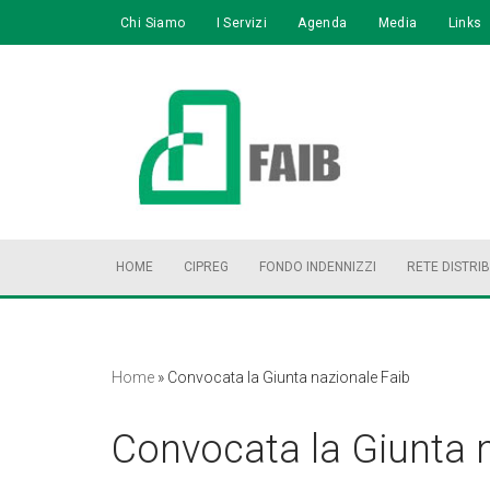
Chi Siamo
I Servizi
Agenda
Media
Links
Vai
al
contenuto
HOME
CIPREG
FONDO INDENNIZZI
RETE DISTRI
Home
»
Convocata la Giunta nazionale Faib
Convocata la Giunta 