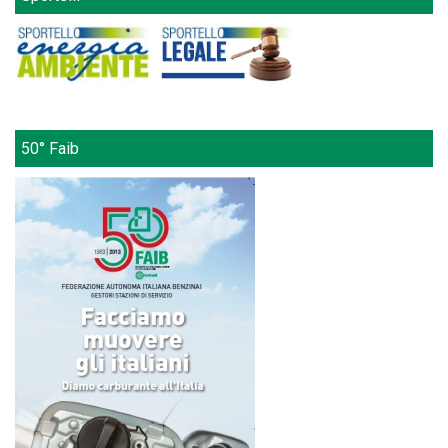
50° Faib