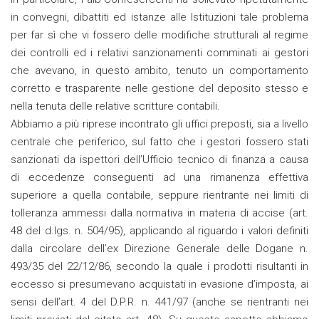
in convegni, dibattiti ed istanze alle Istituzioni tale problema
per far sì che vi fossero delle modifiche strutturali al regime
dei controlli ed i relativi sanzionamenti comminati ai gestori
che avevano, in questo ambito, tenuto un comportamento
corretto e trasparente nelle gestione del deposito stesso e
nella tenuta delle relative scritture contabili.
Abbiamo a più riprese incontrato gli uffici preposti, sia a livello
centrale che periferico, sul fatto che i gestori fossero stati
sanzionati da ispettori dell’Ufficio tecnico di finanza a causa
di eccedenze conseguenti ad una rimanenza effettiva
superiore a quella contabile, seppure rientrante nei limiti di
tolleranza ammessi dalla normativa in materia di accise (art.
48 del d.lgs. n. 504/95), applicando al riguardo i valori definiti
dalla circolare dell’ex Direzione Generale delle Dogane n.
493/35 del 22/12/86, secondo la quale i prodotti risultanti in
eccesso si presumevano acquistati in evasione d’imposta, ai
sensi dell’art. 4 del D.P.R. n. 441/97 (anche se rientranti nei