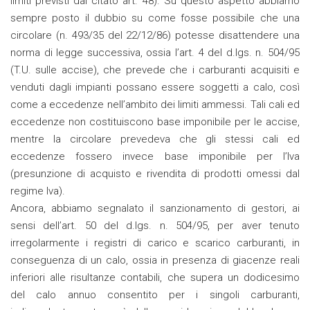
limiti previsti dal citato art. 48). Su questo aspetto abbiamo
sempre posto il dubbio su come fosse possibile che una
circolare (n. 493/35 del 22/12/86) potesse disattendere una
norma di legge successiva, ossia l’art. 4 del d.lgs. n. 504/95
(T.U. sulle accise), che prevede che i carburanti acquisiti e
venduti dagli impianti possano essere soggetti a calo, così
come a eccedenze nell’ambito dei limiti ammessi. Tali cali ed
eccedenze non costituiscono base imponibile per le accise,
mentre la circolare prevedeva che gli stessi cali ed
eccedenze fossero invece base imponibile per l’Iva
(presunzione di acquisto e rivendita di prodotti omessi dal
regime Iva).
Ancora, abbiamo segnalato il sanzionamento di gestori, ai
sensi dell’art. 50 del d.lgs. n. 504/95, per aver tenuto
irregolarmente i registri di carico e scarico carburanti, in
conseguenza di un calo, ossia in presenza di giacenze reali
inferiori alle risultanze contabili, che supera un dodicesimo
del calo annuo consentito per i singoli carburanti,