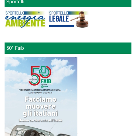
Sportelli
50° Faib