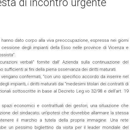
esta di incontro urgente
 hanno dato corpo alla viva preoccupazione, espressa nei giorni
 di cessione degli impianti della Esso nelle province di Vicenza e
ssista“.
razioni verbali” fornite dall’ Azienda sulla continuazione del
fficienti ai fini della piena osservanza dei diritti maturati.
 vengano confermati, “con uno specifico accordo da inserire nel
li impianti, i diritti maturati dai “medesimi titolari dei contratti di
ionali sottoscritte in base al Decreto Leg.vo 32/98 e dell’art. 19
tti spazi economici e contrattuali dei gestori, una situazione che
ione del sindacato; un’ipotesi che dovrebbe allarmare la stessa
enere il marchio a tutela della propria immagine. Una rete
bbe un pessimo bigliettino da visita per il leader mondiale del