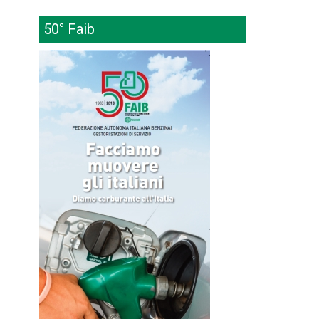
50° Faib