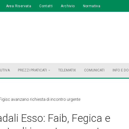
Area Riservata
Contatti
Archivio
Normativa
BUTIVA
PREZZI PRATICATI
TELEMATIX
COMUNICATI
INFO E D
 Figisc avanzano richiesta di incontro urgente
dali Esso: Faib, Fegica e