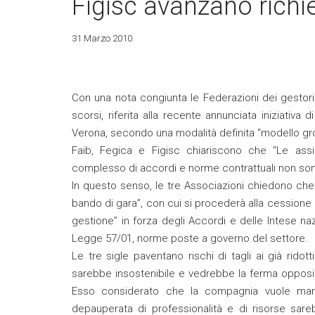
Figisc avanzano richi
31 Marzo 2010
Con una nota congiunta le Federazioni dei gestori
scorsi, riferita alla recente annunciata iniziativa
Verona, secondo una modalità definita “modello gro
Faib, Fegica e Figisc chiariscono che “Le assicu
complesso di accordi e norme contrattuali non sono su
In questo senso, le tre Associazioni chiedono che
bando di gara”, con cui si procederà alla cessione deg
gestione” in forza degli Accordi e delle Intese naz
Legge 57/01, norme poste a governo del settore.
Le tre sigle paventano rischi di tagli ai già rido
sarebbe insostenibile e vedrebbe la ferma opposiz
Esso considerato che la compagnia vuole mant
depauperata di professionalità e di risorse sare