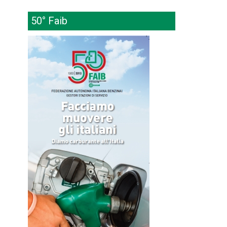
50° Faib