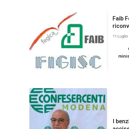
Faib F
riconv
11 Luglio
minis
I benz
accis