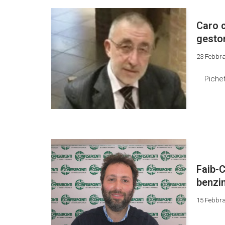
Caro c
gestor
23 Febbra
Pichet
Faib-C
benzi
15 Febbra