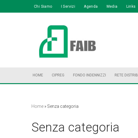
Chi Siamo
I Servizi
Agenda
Media
Links
Vai
al
contenuto
HOME
CIPREG
FONDO INDENNIZZI
RETE DISTRI
Home
»
Senza categoria
Senza categoria