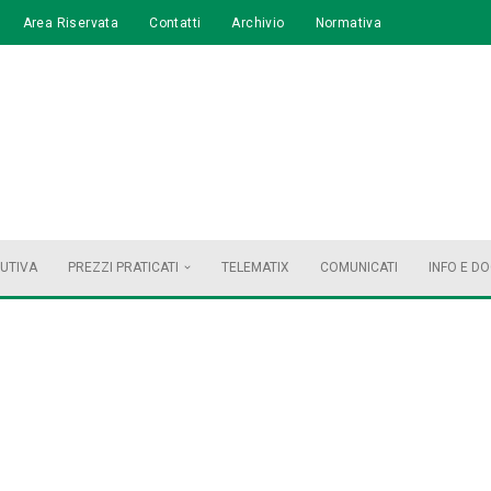
Area Riservata
Contatti
Archivio
Normativa
BUTIVA
PREZZI PRATICATI
TELEMATIX
COMUNICATI
INFO E D