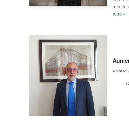
meccanis
tutto »
Aumen
4 Marzo 
G