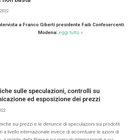
 2022
ntervista a Franco Giberti presidente Faib Confesercenti
Modena
Leggi tutto »
che sulle speculazioni, controlli su
icazione ed esposizione dei prezzi
2022
iche sui prezzi e le denunce di speculazioni sui prodotti
ri a livello internazionale invece di accentuare le azioni di
o a monte della filiera e sui mercati internazionali e sui