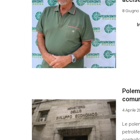
8 Giugno
I
Polemi
comun
4 Aprile 
Le polem
petrolife
controll