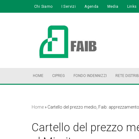
Chi Siamo
I Servizi
Agenda
Media
Links
Vai
al
contenuto
HOME
CIPREG
FONDO INDENNIZZI
RETE DISTRI
Home
»
Cartello del prezzo medio, Faib: apprezzamento 
Cartello del prezzo m