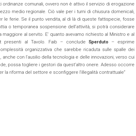
 ordinanze comunali, ovvero non è attivo il servizio di erogazione
rezzo medio regionale. Ciò vale per i turni di chiusura domenicali,
le ferie. Se il punto vendita, al di là di queste fattispecie, fosse
attia o temporanea sospensione dell’attività, si potrà considerare
 maggiore al servito. E’ quanto avevamo richiesto al Ministro e al
mit presenti al Tavolo. Faib – conclude
Sperduto
– esprime
mplessità organizzativa che sarebbe ricaduta sulle spalle dei
 anche con l’ausilio della tecnologia e delle innovazioni, verso cui
Code, possa togliere i gestori da quest’altro onere. Adesso occorre
r la riforma del settore e sconfiggere l’illegalità contrattuale”