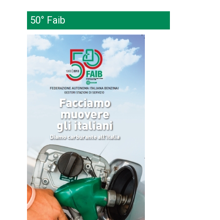
50° Faib