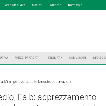
Area Riservata
Contatti
Archivio
Normativa
BUTIVA
PREZZI PRATICATI
TELEMATIX
COMUNICATI
INFO E D
al Mimit per aver accolto le nostre osservazioni
edio, Faib: apprezzamento