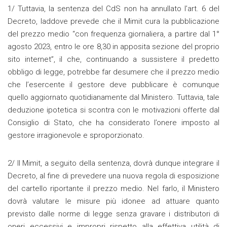
1/ Tuttavia, la sentenza del CdS non ha annullato l’art. 6 del
Decreto, laddove prevede che il Mimit cura la pubblicazione
del prezzo medio “con frequenza giornaliera, a partire dal 1°
agosto 2023, entro le ore 8,30 in apposita sezione del proprio
sito internet”, il che, continuando a sussistere il predetto
obbligo di legge, potrebbe far desumere che il prezzo medio
che l’esercente il gestore deve pubblicare è comunque
quello aggiornato quotidianamente dal Ministero. Tuttavia, tale
deduzione ipotetica si scontra con le motivazioni offerte dal
Consiglio di Stato, che ha considerato l’onere imposto al
gestore irragionevole e sproporzionato.
2/ Il Mimit, a seguito della sentenza, dovrà dunque integrare il
Decreto, al fine di prevedere una nuova regola di esposizione
del cartello riportante il prezzo medio. Nel farlo, il Ministero
dovrà valutare le misure più idonee ad attuare quanto
previsto dalle norme di legge senza gravare i distributori di
oneri eccessivi e impropri rispetto alla effettiva utilità di