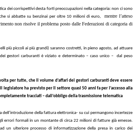
ca dei corrispettivi desta forti preoccupazioni nella categoria: non ci sono
mentre l’atteso
o che si abbatte su benzinai per oltre 10 milioni di euro,
imento non risolve il problema posto dalle Federazioni di categoria di
lli più piccoli ai più grandi) saranno costretti, in pieno agosto, ad attuare
dei gestori carburanti è viziato e determinato – caso unico – dal peso
olta per tutte, che il volume d’affari dei gestori carburanti deve essere
l legislatore ha previsto per il settore quasi 50 anni fa per l’accesso alla
 completamente tracciati – dall’obbligo della trasmissione telematica
ria dell’introduzione della fattura elettronica- su cui permangono incertezze
 gli errori formali in un montante di circa 22 milioni di fatture già emesse.
 ad un ulteriore processo di informatizzazione della presa in carico dei