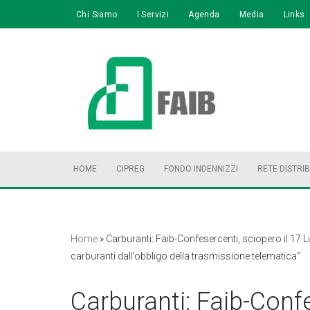
Chi Siamo
I Servizi
Agenda
Media
Links
Vai
al
contenuto
HOME
CIPREG
FONDO INDENNIZZI
RETE DISTRI
Home
»
Carburanti: Faib-Confesercenti, sciopero il 17 L
carburanti dall’obbligo della trasmissione telematica”
Carburanti: Faib-Confe