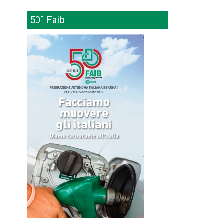
50° Faib