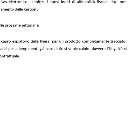
Das elettronico. Inoltre, i nuovi indici di affidabilità fiscale- ISA- non
damento delle gestioni.
elle prossime settimane.
 capro espiatorio della filiera, per un prodotto completamente tracciato,
ici per adempimenti già assolti. Se si vuole colpire davvero l’illegalità si
contrattuale.