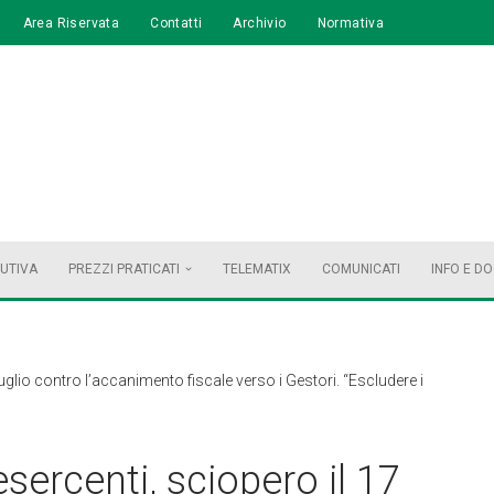
Area Riservata
Contatti
Archivio
Normativa
BUTIVA
PREZZI PRATICATI
TELEMATIX
COMUNICATI
INFO E D
uglio contro l’accanimento fiscale verso i Gestori. “Escludere i
sercenti, sciopero il 17