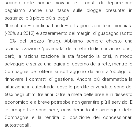
scarico delle acque piovane e i costi di depurazione
paghiamo anche una tassa sulle piogge presunte: in
sostanza, più piove più si paga”
“Il risultato – continua Landi – è tragico: vendite in picchiata
(-20% su 2012) e azzeramento dei margini di guadagno (sotto
il 2% del prezzo finale). Abbiamo sempre chiesto una
razionalizzazione ‘governata’ della rete di distribuzione: così,
però, la razionalizzazione la sta facendo la crisi, in modo
selvaggio e senza una logica di governo della rete, mentre le
Compagnie petrolifere si sottraggono da anni all’obbligo di
rinnovare i contratti di gestione. Ancora più drammatica la
situazione in autostrada, dove le perdite di venduto sono del
50% negli ultimi tre anni. Oltre la metà delle aree è in dissesto
economico e a breve potrebbe non garantire più il servizio. E
le prospettive sono nere, considerando il disimpegno delle
Compagnie e la rendita di posizione dei concessionari
autostradali”.