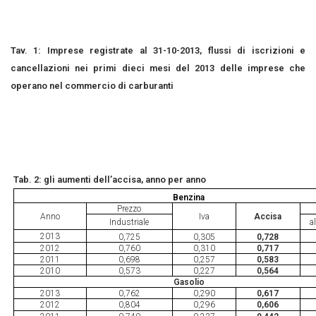
Tav. 1: Imprese registrate al 31-10-2013, flussi di iscrizioni e
cancellazioni nei primi dieci mesi del 2013 delle imprese che
operano nel commercio di carburanti
Tab. 2: gli aumenti dell’accisa, anno per anno
Benzina
Prezzo
Anno
Iva
Accisa
Industriale
a
2013
0,725
0,305
0,728
2012
0,760
0,310
0,717
2011
0,698
0,257
0,583
2010
0,573
0,227
0,564
Gasolio
2013
0,762
0,290
0,617
2012
0,804
0,296
0,606