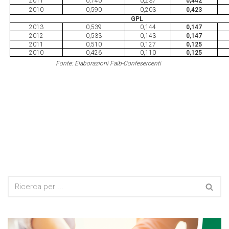
2011
0,740
0,237
0,442
2010
0,590
0,203
0,423
GPL
2013
0,539
0,144
0,147
2012
0,533
0,143
0,147
2011
0,510
0,127
0,125
2010
0,426
0,110
0,125
Fonte: Elaborazioni Faib-Confesercenti