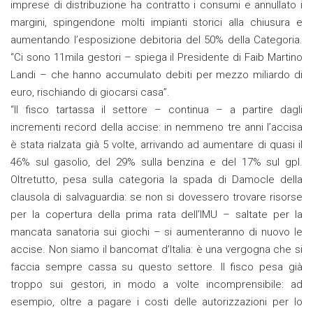
imprese di distribuzione ha contratto i consumi e annullato i
margini, spingendone molti impianti storici alla chiusura e
aumentando l’esposizione debitoria del 50% della Categoria.
“Ci sono 11mila gestori – spiega il Presidente di Faib Martino
Landi – che hanno accumulato debiti per mezzo miliardo di
euro, rischiando di giocarsi casa”.
“Il fisco tartassa il settore – continua – a partire dagli
incrementi record della accise: in nemmeno tre anni l’accisa
è stata rialzata già 5 volte, arrivando ad aumentare di quasi il
46% sul gasolio, del 29% sulla benzina e del 17% sul gpl.
Oltretutto, pesa sulla categoria la spada di Damocle della
clausola di salvaguardia: se non si dovessero trovare risorse
per la copertura della prima rata dell’IMU – saltate per la
mancata sanatoria sui giochi – si aumenteranno di nuovo le
accise. Non siamo il bancomat d’Italia: è una vergogna che si
faccia sempre cassa su questo settore. Il fisco pesa già
troppo sui gestori, in modo a volte incomprensibile: ad
esempio, oltre a pagare i costi delle autorizzazioni per lo