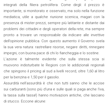
integrati della filiera petrolifera. Come dirgli: il prezzo è
importante, si monitorato e osservato, ma solo nella funzione
mediatica, utile a qualche riunione scenica, magari con la
presenza di mister prezzi, sempre più latitante e distante dai
problemi dei cittadini e degli operatori della rete, ma sempre
pronto a trovare un responsabile da indicare alle invettive
dell’opinione pubblica. Con questo aumento il Governo svela
la sua vera natura: rastrellare risorse, negare diritti, rinnegare
impegni, con buona pace di chi lo fiancheggia e lo sostine.
L’azione è talmente evidente che sulla stessa scia si
muovono indisturbate le Regioni con le addizionali regionali
che spingono il pricing al sud a livelli record, oltre 1,60 al litro
per la benzina e 1,50 per il gasolio.
Assurdità nell’assurdità è che non tutti sanno che le accise
sui carburanti (sono più d’una e sulle quali si paga anche l’iva,
la tassa sulla tassa!) hanno motivazioni antiche, che lasciano
di stucco. Eccone alcune: