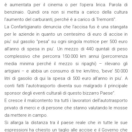
è aumentata per il cinema o per l’opera lirica. Parola di
benzinaio. Quindi ora non si metta a carico della cultura
l’aumento deI carburanti, perché è a carico di Tremonti".
La Confartigianato denuncia che l’accisa fus è una stangata
per le aziende in quanto un centesimo di euro di accise in
piu’ sul gasolio ”pesa” su ogni singola motrice per 500 euro
all’anno di spesa in piu’. Un mezzo di 440 quintali di peso
complessivo che percorra 150.000 km annui (percorrenza
media minima perché il mezzo si ripaghi) – rilevano gli
artigiani – e abbia un consumo di tre km/litro, ‘beve’ 50.000
litri di gasolio di qui la spesa di 500 euro all’anno in piu’. A
conti fatti l’autotrasporto diventa suo malgrado il principale
sponsor degli eventi culturali di questo bizzarro Paese”.
E cresce il malcontento tra tutti i lavoratori dell’autotrasporto
privato di merci e di persone che stanno valutando le mosse
da mettere in campo.
Si allarga la distanza tra il paese reale che in tutte le sue
espressioni ha chiesto un taglio alle accise e il Governo che