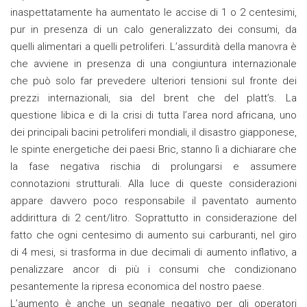
inaspettatamente ha aumentato le accise di 1 o 2 centesimi,
pur in presenza di un calo generalizzato dei consumi, da
quelli alimentari a quelli petroliferi. L’assurdità della manovra è
che avviene in presenza di una congiuntura internazionale
che può solo far prevedere ulteriori tensioni sul fronte dei
prezzi internazionali, sia del brent che del platt’s. La
questione libica e di la crisi di tutta l’area nord africana, uno
dei principali bacini petroliferi mondiali, il disastro giapponese,
le spinte energetiche dei paesi Bric, stanno lì a dichiarare che
la fase negativa rischia di prolungarsi e assumere
connotazioni strutturali. Alla luce di queste considerazioni
appare davvero poco responsabile il paventato aumento
addirittura di 2 cent/litro. Soprattutto in considerazione del
fatto che ogni centesimo di aumento sui carburanti, nel giro
di 4 mesi, si trasforma in due decimali di aumento inflativo, a
penalizzare ancor di più i consumi che condizionano
pesantemente la ripresa economica del nostro paese.
L’aumento è anche un segnale negativo per gli operatori