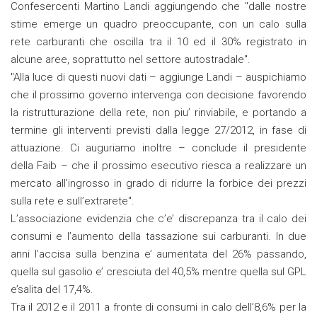
Confesercenti Martino Landi aggiungendo che "dalle nostre
stime emerge un quadro preoccupante, con un calo sulla
rete carburanti che oscilla tra il 10 ed il 30% registrato in
alcune aree, soprattutto nel settore autostradale".
"Alla luce di questi nuovi dati – aggiunge Landi – auspichiamo
che il prossimo governo intervenga con decisione favorendo
la ristrutturazione della rete, non piu’ rinviabile, e portando a
termine gli interventi previsti dalla legge 27/2012, in fase di
attuazione. Ci auguriamo inoltre – conclude il presidente
della Faib – che il prossimo esecutivo riesca a realizzare un
mercato all’ingrosso in grado di ridurre la forbice dei prezzi
sulla rete e sull’extrarete".
L’associazione evidenzia che c’e’ discrepanza tra il calo dei
consumi e l’aumento della tassazione sui carburanti. In due
anni l’accisa sulla benzina e’ aumentata del 26% passando,
quella sul gasolio e’ cresciuta del 40,5% mentre quella sul GPL
e’salita del 17,4%.
Tra il 2012 e il 2011 a fronte di consumi in calo dell’8,6% per la