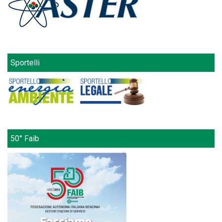
Sportelli
50° Faib