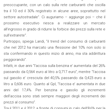
preoccupante, con un calo sulla rete carburanti che oscilla
tra il 10 ed il 30% registrato in alcune aree, soprattutto nel
settore autostradale". Ci auguriamo – aggiunge poi – che il
prossimo esecutivo riesca a realizzare un mercato
all’ingrosso in grado di ridurre la forbice dei prezzi sulla rete e
sull’extrarete".
Purtroppo, spiega Landi, ”il trend del consumo di carburanti
che nel 2012 ha marcato una flessione del 10% non solo si
sta confermando in questo inizio di anno, ma sta addirittura
peggiorando".
Infatti, in due anni "l’accisa sulla benzina e’ aumentata del 26%
passando da 0,564 euro al litro a 0,717 euro", mentre "l’accisa
sul gasolio e’ cresciuta del 40,5% passando da 0,423 euro a
litro a 0,606 euro. Quanto al Gpl, "l’accisa e’ aumentata in due
anni del 17,4%. Per benzina e gasolio gli incrementi
dell’accisa sono stati sempre maggiori degli incrementi dei
prezzi al consumo".
Tra il 2011 e il 2012, a fronte di consumi in calo dell’8,6% per la