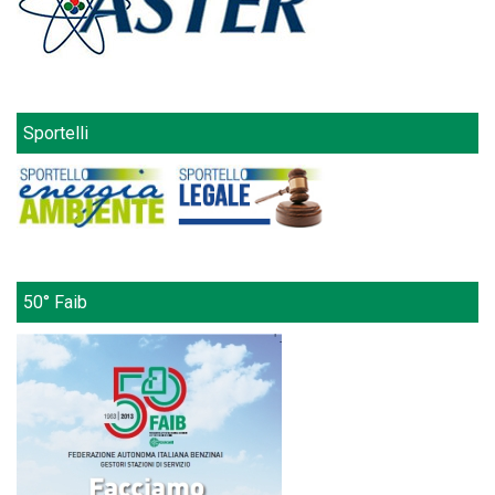
Sportelli
50° Faib