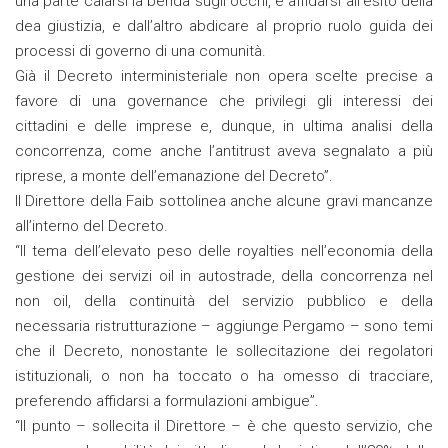
una parte calarsi la benda sugli occhi, e affidarsi all’esito della
dea giustizia, e dall’altro abdicare al proprio ruolo guida dei
processi di governo di una comunità.
Già il Decreto interministeriale non opera scelte precise a
favore di una governance che privilegi gli interessi dei
cittadini e delle imprese e, dunque, in ultima analisi della
concorrenza, come anche l’antitrust aveva segnalato a più
riprese, a monte dell’emanazione del Decreto”.
Il Direttore della Faib sottolinea anche alcune gravi mancanze
all’interno del Decreto.
“Il tema dell’elevato peso delle royalties nell’economia della
gestione dei servizi oil in autostrade, della concorrenza nel
non oil, della continuità del servizio pubblico e della
necessaria ristrutturazione – aggiunge Pergamo – sono temi
che il Decreto, nonostante le sollecitazione dei regolatori
istituzionali, o non ha toccato o ha omesso di tracciare,
preferendo affidarsi a formulazioni ambigue”.
“Il punto – sollecita il Direttore – è che questo servizio, che