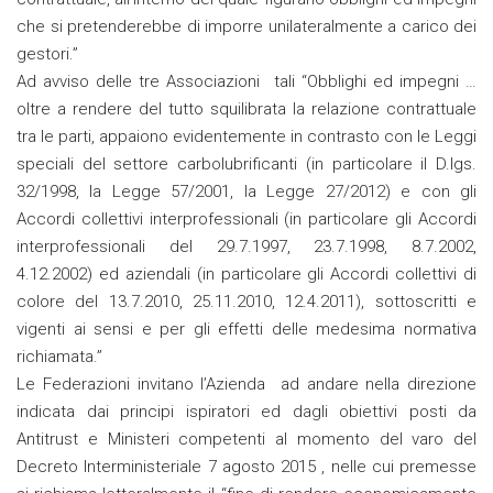
che si pretenderebbe di imporre unilateralmente a carico dei
gestori.”
Ad avviso delle tre Associazioni tali “Obblighi ed impegni …
oltre a rendere del tutto squilibrata la relazione contrattuale
tra le parti, appaiono evidentemente in contrasto con le Leggi
speciali del settore carbolubrificanti (in particolare il D.lgs.
32/1998, la Legge 57/2001, la Legge 27/2012) e con gli
Accordi collettivi interprofessionali (in particolare gli Accordi
interprofessionali del 29.7.1997, 23.7.1998, 8.7.2002,
4.12.2002) ed aziendali (in particolare gli Accordi collettivi di
colore del 13.7.2010, 25.11.2010, 12.4.2011), sottoscritti e
vigenti ai sensi e per gli effetti delle medesima normativa
richiamata.”
Le Federazioni invitano l’Azienda ad andare nella direzione
indicata dai principi ispiratori ed dagli obiettivi posti da
Antitrust e Ministeri competenti al momento del varo del
Decreto Interministeriale 7 agosto 2015 , nelle cui premesse