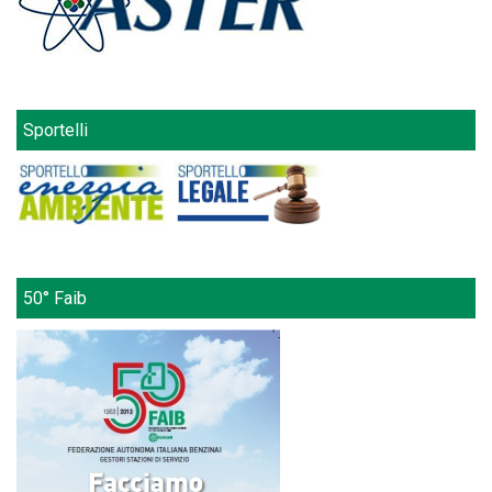
Sportelli
50° Faib