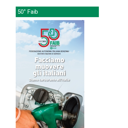
50° Faib