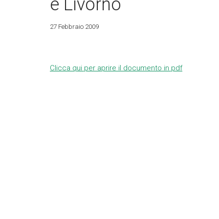
e Livorno
27 Febbraio 2009
Clicca qui per aprire il documento in pdf