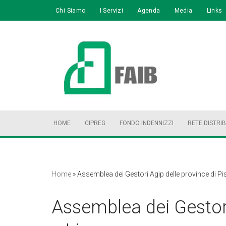
Chi Siamo
I Servizi
Agenda
Media
Links
Vai
al
contenuto
HOME
CIPREG
FONDO INDENNIZZI
RETE DISTRI
Home
»
Assemblea dei Gestori Agip delle province di Pi
Assemblea dei Gestori