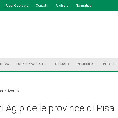
Area Riservata
Contatti
Archivio
Normativa
BUTIVA
PREZZI PRATICATI
TELEMATIX
COMUNICATI
INFO E D
sa e Livorno
 Agip delle province di Pisa