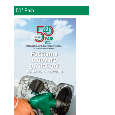
50° Faib