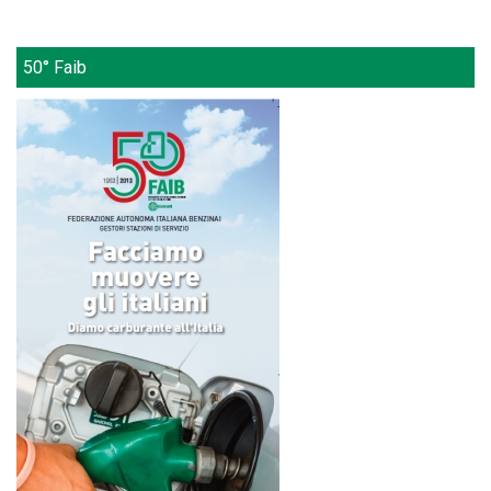
50° Faib