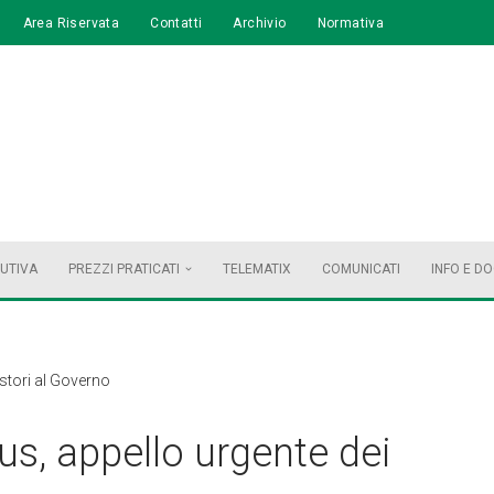
Area Riservata
Contatti
Archivio
Normativa
BUTIVA
PREZZI PRATICATI
TELEMATIX
COMUNICATI
INFO E D
stori al Governo
s, appello urgente dei