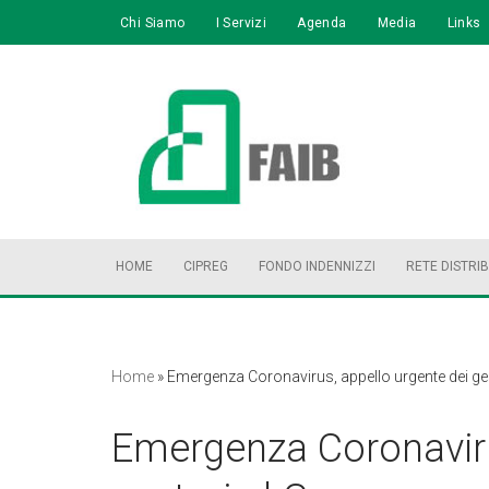
Chi Siamo
I Servizi
Agenda
Media
Links
Vai
al
contenuto
HOME
CIPREG
FONDO INDENNIZZI
RETE DISTRI
Home
»
Emergenza Coronavirus, appello urgente dei ge
Emergenza Coronaviru