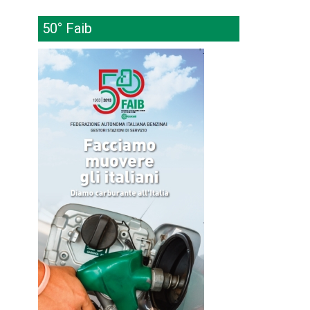
50° Faib