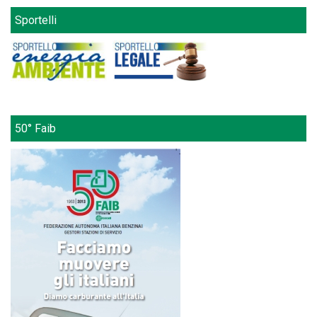
Sportelli
50° Faib